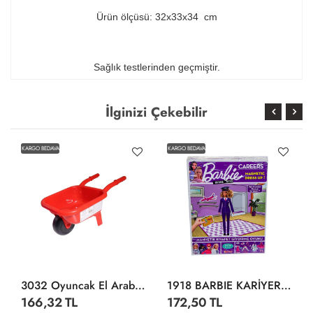
Ürün ölçüsü: 32x33x34 cm
Sağlık testlerinden geçmiştir.
İlginizi Çekebilir
KARGO BEDAVA
KARGO BEDAVA
3032 Oyuncak El Arabası -Dolu
1918 BARBIE KARİYER KIYAFET GİYDİRME
166,32 TL
172,50 TL