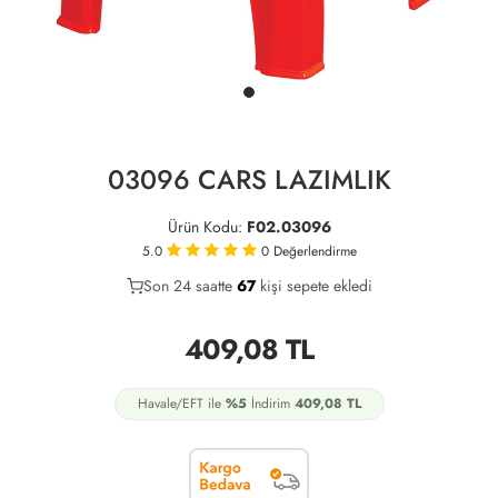
03096 CARS LAZIMLIK
Ürün Kodu:
F02.03096
5.0
0
Değerlendirme
Son 24 saatte
37
67
16
kişi sepete ekledi
409,08
TL
Havale/EFT ile
%5
İndirim
409,08
TL