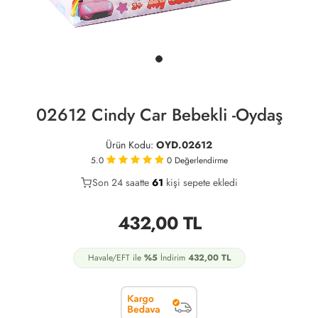
02612 Cindy Car Bebekli -Oydaş
Ürün Kodu:
OYD.02612
5.0
0
Değerlendirme
Son 24 saatte
29
61
13
kişi sepete ekledi
432,00
TL
Havale/EFT ile
%5
İndirim
432,00
TL