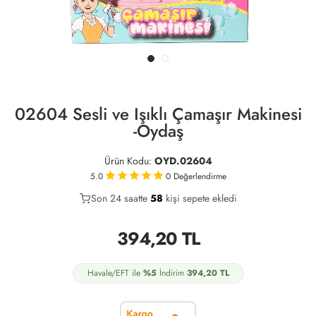
02604 Sesli ve Işıklı Çamaşır Makinesi
-Oydaş
Ürün Kodu:
OYD.02604
5.0
0
Değerlendirme
Son 24 saatte
37
58
21
kişi sepete ekledi
394,20
TL
Havale/EFT ile
%5
İndirim
394,20
TL