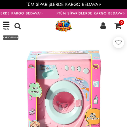
TÜM SİPARİŞLERDE KARGO BEDAVA⚡
LERDE KARGO BEDAVA✨
⚡TÜM SİPARİŞLERDE KARGO BEDAVA✨
0
menü
KARGO BEDAVA