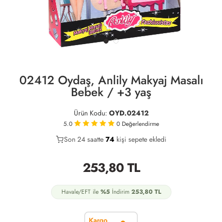
02412 Oydaş, Anlily Makyaj Masalı
Bebek / +3 yaş
Ürün Kodu:
OYD.02412
5.0
0
Değerlendirme
Son 24 saatte
34
74
19
kişi sepete ekledi
253,80
TL
Havale/EFT ile
%5
İndirim
253,80
TL