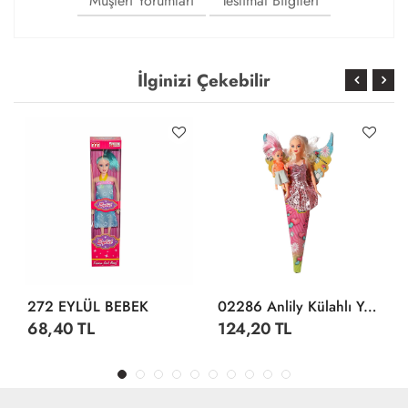
Müşteri Yorumları
Teslimat Bilgileri
İlginizi Çekebilir
272 EYLÜL BEBEK
02286 Anlily Külahlı Yavrulu Bebek -Oydaş
68,40 TL
124,20 TL