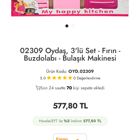
02309 Oydaş, 3'lü Set - Fırın -
Buzdolabı - Bulaşık Makinesi
Ürün Kodu:
OYD.02309
5.0
0
Değerlendirme
Son 24 saatte
37
70
20
kişi sepete ekledi
577,80
TL
Havale/EFT ile
%5
İndirim
577,80
TL