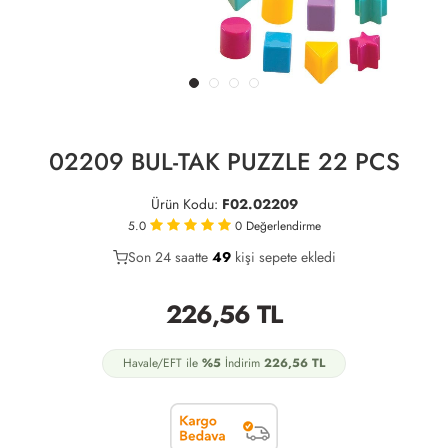
02209 BUL-TAK PUZZLE 22 PCS
Ürün Kodu:
F02.02209
5.0
0
Değerlendirme
Son 24 saatte
27
49
15
kişi sepete ekledi
226,56
TL
Havale/EFT ile
%5
İndirim
226,56
TL