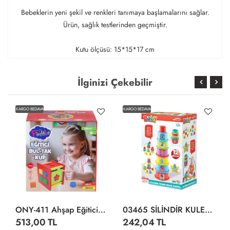
Bebeklerin yeni şekil ve renkleri tanımaya başlamalarını sağlar.
Ürün, sağlık testlerinden geçmiştir.
Kutu ölçüsü: 15*15*17 cm
İlginizi Çekebilir
KARGO BEDAVA
KARGO BEDAVA
ONY-411 Ahşap Eğitici Bultak Küp -Onyıl Oyuncak
03465 SİLİNDİR KULE BULTAK
513,00 TL
242,04 TL