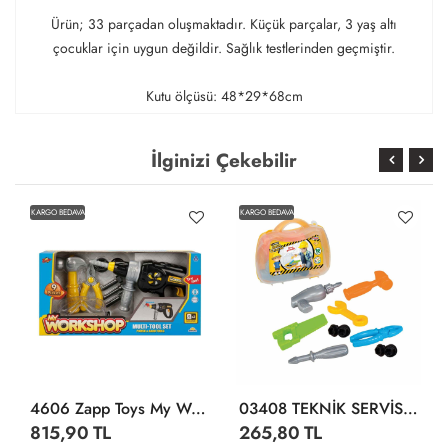
Ürün; 33 parçadan oluşmaktadır. Küçük parçalar, 3 yaş altı
çocuklar için uygun değildir. Sağlık testlerinden geçmiştir.
Kutu ölçüsü: 48*29*68cm
İlginizi Çekebilir
KARGO BEDAVA
KARGO BEDAVA
4606 Zapp Toys My Workshop Matkaplı Tamir Seti 9 Parça
03408 TEKNİK SERVİS EL ÇANTASI
815,90 TL
265,80 TL