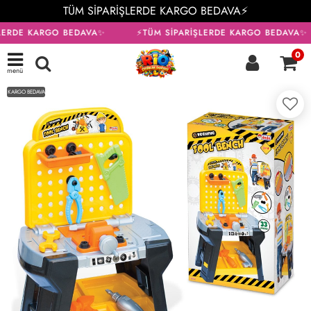
TÜM SİPARİŞLERDE KARGO BEDAVA⚡
LERDE KARGO BEDAVA✨
⚡TÜM SİPARİŞLERDE KARGO BEDAVA✨
0
menü
KARGO BEDAVA