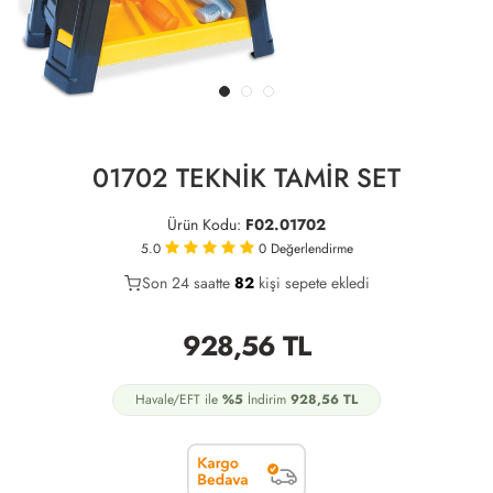
01702 TEKNİK TAMİR SET
Ürün Kodu:
F02.01702
5.0
0
Değerlendirme
Son 24 saatte
41
82
17
kişi sepete ekledi
928,56
TL
Havale/EFT ile
%5
İndirim
928,56
TL