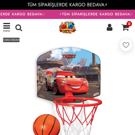
TÜM SİPARİŞLERDE KARGO BEDAVA⚡
LERDE KARGO BEDAVA✨
⚡TÜM SİPARİŞLERDE KARGO BEDAVA✨
0
menü
KARGO BEDAVA