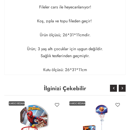
Fileler cars ile heyecanlanıyor!
Koş, zıpla ve topu fileden geçir!
Ürün ölçüsü; 26*31*11cmdir.
Ürün; 3 yaş altı çocuklar için uygun değildir.
Sağlık testlerinden geçmiştir.
Kutu ölçüsü: 26*31*11cm
İlginizi Çekebilir
KARGO BEDAVA
KARGO BEDAVA