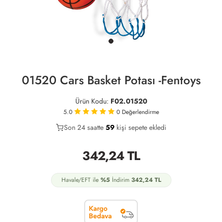
01520 Cars Basket Potası -Fentoys
Ürün Kodu:
F02.01520
5.0
0
Değerlendirme
Son 24 saatte
36
59
14
kişi sepete ekledi
342,24
TL
Havale/EFT ile
%5
İndirim
342,24
TL