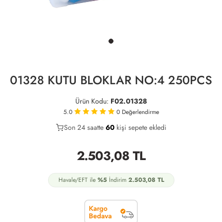
01328 KUTU BLOKLAR NO:4 250PCS
Ürün Kodu:
F02.01328
5.0
0
Değerlendirme
Son 24 saatte
32
60
12
kişi sepete ekledi
2.503,08
TL
Havale/EFT ile
%5
İndirim
2.503,08
TL